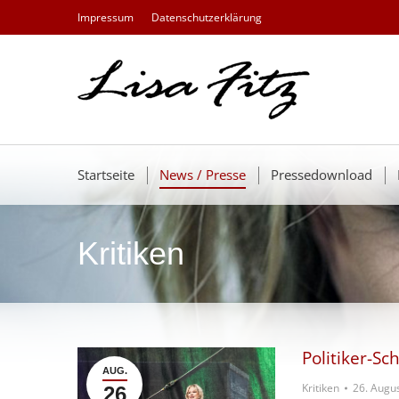
Impressum
Datenschutzerklärung
Startseite
News / Presse
Pressedownload
Kritiken
Politiker-S
AUG.
Kritiken
26. Augu
26