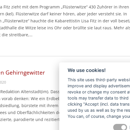
sa Fitz zieht mit dem Programm „Flüsterwitze“ 430 Zuhörer in ihren
n (kel). Flüsterwitze darf keiner hören, aber jeder versteht sie. In
Flüsterwitze“ hauchte die Kabarettistin Lisa Fitz in der voll beset
adthalle die Witze leise ins Ohr oder brüllte sie laut raus. Mehr al
 die streitbare,…
We use cookies!
n Gehirngewitter
This site uses third-party websi
2020
improve and display advertisemen
Redaktion Altenstadt(im). Dass ihre Witze nicht geflüstert sein wü
revoke or change my consent at 
tools may transfer data to third
 vorab denken: Wie ein Erdbeben rauschte Lisa Fitz durch das
clicking "Accept (incl. data tra
siedlung, bürstete mit ihrem neuen Programm „Flüsterwitz“ lang
used by us as well as by the re
ees und Oberflächlichkeiten der Zeit gegen den Strich, tobte und t
You can, of course, change your
zierte, parodierte und rezitierte, dass es…