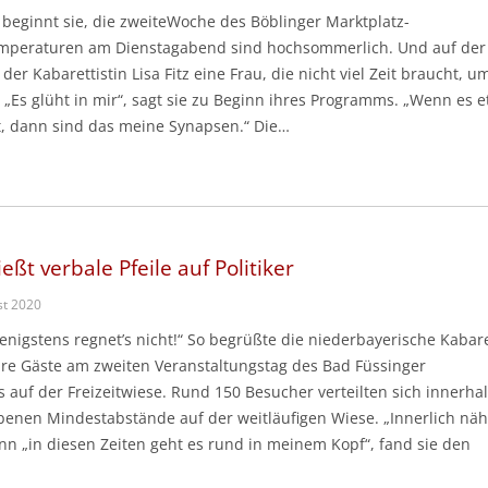
 beginnt sie, die zweiteWoche des Böblinger Marktplatz-
peraturen am Dienstagabend sind hochsommerlich. Und auf der
der Kabarettistin Lisa Fitz eine Frau, die nicht viel Zeit braucht, u
 „Es glüht in mir“, sagt sie zu Beginn ihres Programms. „Wenn es 
t, dann sind das meine Synapsen.“ Die…
ießt verbale Pfeile auf Politiker
st 2020
enigstens regnet’s nicht!“ So begrüßte die niederbayerische Kabare
 ihre Gäste am zweiten Veranstaltungstag des Bad Füssinger
auf der Freizeitwiese. Rund 150 Besucher verteilten sich innerha
benen Mindestabstände auf der weitläufigen Wiese. „Innerlich nä
enn „in diesen Zeiten geht es rund in meinem Kopf“, fand sie den