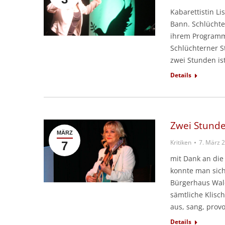
Kabarettistin Li
Bann. Schlüchter
ihrem Programm „
Schlüchterner St
zwei Stunden ist
Details
Zwei Stunde
MÄRZ
Kritiken
7. März 
7
mit Dank an die 
konnte man sich
Bürgerhaus Wald
sämtliche Klisch
aus, sang, provo
Details