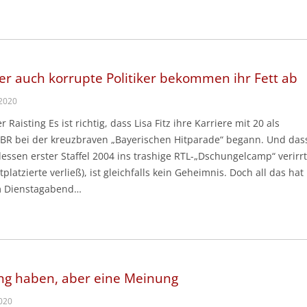
der auch korrupte Politiker bekommen ihr Fett ab
 2020
Raisting Es ist richtig, dass Lisa Fitz ihre Karriere mit 20 als
BR bei der kreuzbraven „Bayerischen Hitparade“ begann. Und dass
dessen erster Staffel 2004 ins trashige RTL-„Dschungelcamp“ verirr
tplatzierte verließ), ist gleichfalls kein Geheimnis. Doch all das hat
am Dienstagabend…
ng haben, aber eine Meinung
2020