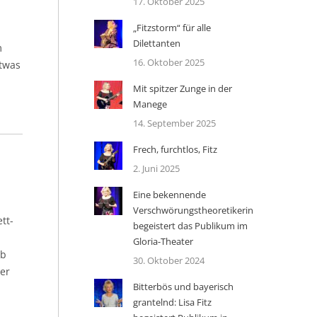
17. Oktober 2025
„Fitzstorm“ für alle
Dilettanten
m
16. Oktober 2025
etwas
Mit spitzer Zunge in der
Manege
14. September 2025
Frech, furchtlos, Fitz
2. Juni 2025
Eine bekennende
Verschwörungstheoretikerin
tt-
begeistert das Publikum im
Gloria-Theater
lb
30. Oktober 2024
her
Bitterbös und bayerisch
grantelnd: Lisa Fitz