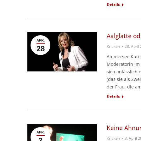
Details
Aalglatte o
APR.
Kritiken
28. April
28
Ammersee Kurier 
Moderatorin im 
sich anlässlich 
(das sie als Zwei
der Frau, die 
Details
Keine Ahnu
APR.
Kritiken
3. April 
3