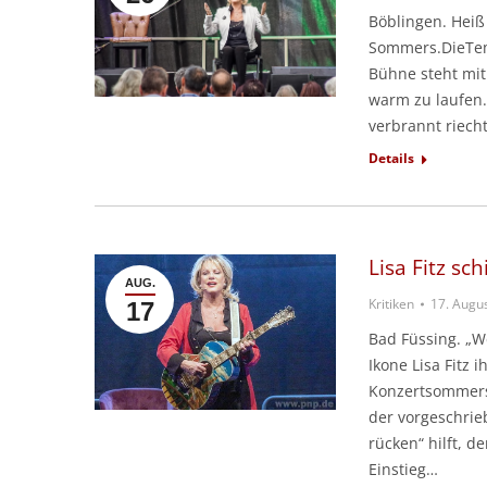
Böblingen. Heiß
Sommers.DieTem
Bühne steht mit 
warm zu laufen.
verbrannt riech
Details
Lisa Fitz sch
AUG.
Kritiken
17. Augu
17
Bad Füssing. „W
Ikone Lisa Fitz
Konzertsommers 
der vorgeschrie
rücken“ hilft, d
Einstieg…