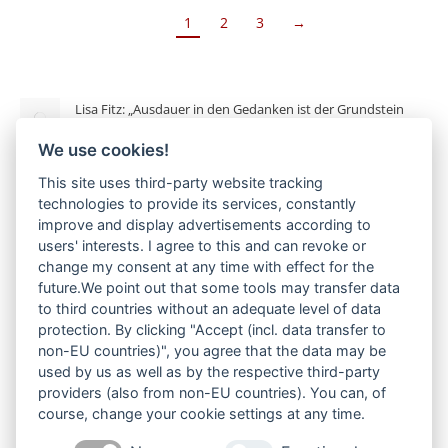
1
2
3
→
Lisa Fitz: „Ausdauer in den Gedanken ist der Grundstein
ihrer Realisierung“
We use cookies!
22. März 2025
This site uses third-party website tracking
„Blödheit mittlerweile Standard“: Was Lisa Fitz an aktueller
technologies to provide its services, constantly
Humor-Szene nervt
improve and display advertisements according to
28. Oktober 2024
users' interests. I agree to this and can revoke or
change my consent at any time with effect for the
Interview mit dem Bund der Rundfunkbeitragszahler
future.We point out that some tools may transfer data
12. Juli 2024
to third countries without an adequate level of data
protection. By clicking "Accept (incl. data transfer to
„Spinnert ist nicht deppert“ – Lisa Fitz im Interview über
non-EU countries)", you agree that the data may be
Deppen, Fehler und Lehren
used by us as well as by the respective third-party
providers (also from non-EU countries). You can, of
30. Juni 2024
course, change your cookie settings at any time.
Die Unverwüstliche