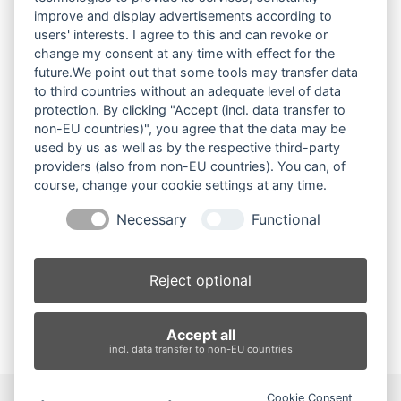
improve and display advertisements according to
Bleicher, Gerlingen
users' interests. I agree to this and can revoke or
3-88350-0998-4
change my consent at any time with effect for the
Bei Amazon kaufen
future.We point out that some tools may transfer data
to third countries without an adequate level of data
protection. By clicking "Accept (incl. data transfer to
non-EU countries)", you agree that the data may be
Die heilige Hur´
used by us as well as by the respective third-party
providers (also from non-EU countries). You can, of
(1988)
course, change your cookie settings at any time.
Bleicher, Gerlingen
Necessary
Functional
3-88350-094-1
Bei Amazon kaufen
Reject optional
Accept all
incl. data transfer to non-EU countries
Cookie Consent