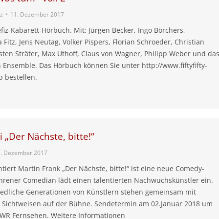
tz
11. Dezember 2017
iz-Kabarett-Hörbuch. Mit: Jürgen Becker, Ingo Börchers,
 Fitz, Jens Neutag, Volker Pispers, Florian Schroeder, Christian
sten Sträter, Max Uthoff, Claus von Wagner, Philipp Weber und da
Ensemble. Das Hörbuch können Sie unter http://www.fiftyfifty-
p bestellen.
ei „Der Nächste, bitte!“
1. Dezember 2017
entiert Martin Frank „Der Nächste, bitte!“ ist eine neue Comedy-
hrener Comedian lädt einen talentierten Nachwuchskünstler ein.
iedliche Generationen von Künstlern stehen gemeinsam mit
 Sichtweisen auf der Bühne. Sendetermin am 02.Januar 2018 um
SWR Fernsehen. Weitere Informationen