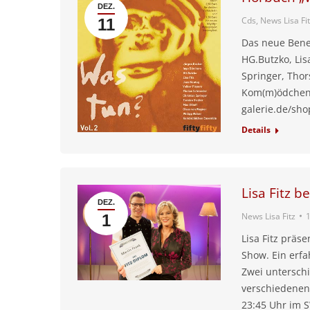
DEZ.
Cds
,
News Lisa Fi
11
Das neue Benef
HG.Butzko, Lisa
Springer, Thor
Kom(m)ödchen 
galerie.de/sho
Details
Lisa Fitz b
DEZ.
News Lisa Fitz
1
Lisa Fitz präs
Show. Ein erfa
Zwei untersch
verschiedenen
23:45 Uhr im 