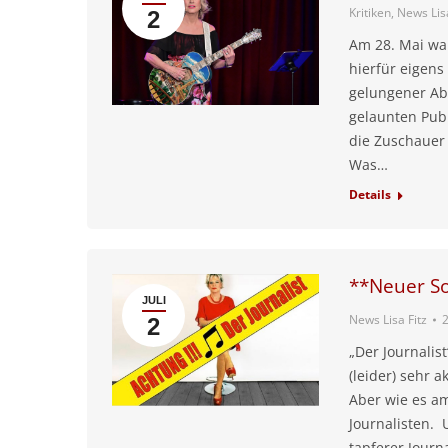
Kritiken
,
News Lisa
2
Am 28. Mai war
hierfür eigens
gelungener Ab
gelaunten Pub
die Zuschauer
Was…
Details
**Neuer S
JULI
News Lisa Fitz
2
2
„Der Journalis
(leider) sehr 
Aber wie es am
Journalisten.
tapferer Journ