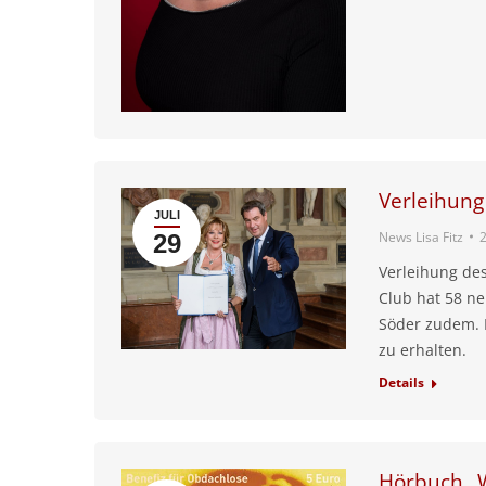
Verleihung
JULI
News Lisa Fitz
2
29
Verleihung des
Club hat 58 ne
Söder zudem. 
zu erhalten.
Details
Hörbuch „W