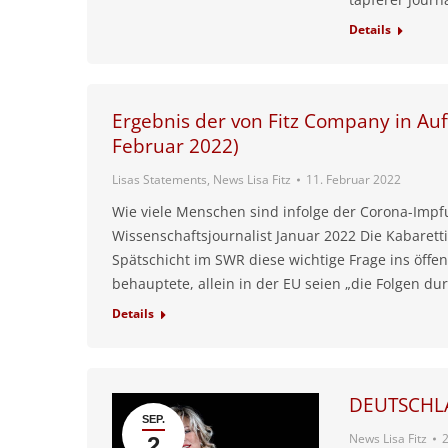
Details
Ergebnis der von Fitz Company in Au
Februar 2022)
Lisas Statements
,
News Lisa Fitz
11. Februar 2022
Wie viele Menschen sind infolge der Corona-Impf
Wissenschaftsjournalist Januar 2022 Die Kabarett
Spätschicht im SWR diese wichtige Frage ins öffe
behauptete, allein in der EU seien „die Folgen du
Details
DEUTSCHL
SEP.
News Lisa Fitz
2