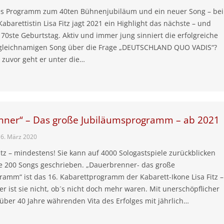
s Programm zum 40ten Bühnenjubiläum und ein neuer Song – bei
Kabarettistin Lisa Fitz jagt 2021 ein Highlight das nächste – und
70ste Geburtstag. Aktiv und immer jung sinniert die erfolgreiche
 gleichnamigen Song über die Frage „DEUTSCHLAND QUO VADIS“?
e zuvor geht er unter die…
nner“ – Das große Jubiläumsprogramm – ab 2021
16. März 2020
Fitz – mindestens! Sie kann auf 4000 Sologastspiele zurückblicken
e 200 Songs geschrieben. „Dauerbrenner- das große
amm“ ist das 16. Kabarettprogramm der Kabarett-Ikone Lisa Fitz –
er ist sie nicht, ob´s nicht doch mehr waren. Mit unerschöpflicher
 über 40 Jahre währenden Vita des Erfolges mit jährlich…