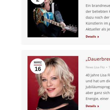
Ein brandneue
der beliebten 
dazu noch der 
Künstlerin im
Aktueller als j
Details
„Dauerbre
MÄRZ
News Lisa Fitz
16
40 Jahre Lisa 
und hat um di
Jubiläumsprogr
aber ganz sich
Energie, einer
Details