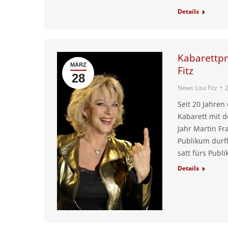
Details
Kabarettpr
MÄRZ
Fitz
28
News Lisa Fitz
Seit 20 Jahren
Kabarett mit d
Jahr Martin Fr
Publikum durf
satt fürs Publ
Details