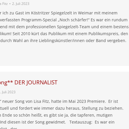
 Fitz
2. Juli 2023
 ich zu Gast im Köstritzer Spiegelzelt in Weimar mit meinem
 verfassten Programm-Special „Noch schärfer!“ Es war ein rundum
end mit dem professionellen Spiegelzelt-Team und einem bestens
likum! Seit 2010 kürt das Publikum mit einem Publikumspreis, den
 durch Wahl an ihre Lieblingskünstler/innen oder Band vergeben.
ong** DER JOURNALIST
. Juli 2023
t“ neuer Song von Lisa Fitz, hatte im Mai 2023 Premiere. Er ist
aktuell und fordert wie immer dazu heraus, Stellung zu beziehen.
 Ende so schön heißt, es gibt sie ja, die tapferen, mutigen
 Und diesen ist der Song gewidmet. Textauszug: Es war ein
alist, der…