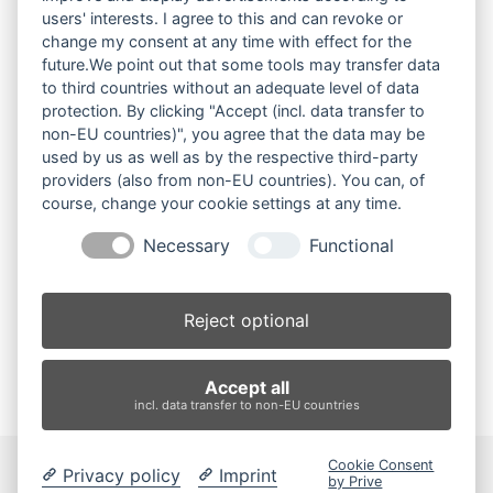
16. Oktober 2025
users' interests. I agree to this and can revoke or
change my consent at any time with effect for the
Dauerbrenner
future.We point out that some tools may transfer data
14. September 2025
to third countries without an adequate level of data
protection. By clicking "Accept (incl. data transfer to
Mit spitzer Zunge in der Manege
non-EU countries)", you agree that the data may be
14. September 2025
used by us as well as by the respective third-party
providers (also from non-EU countries). You can, of
Frech, furchtlos, Fitz
course, change your cookie settings at any time.
2. Juni 2025
Necessary
Functional
Lisa Fitz: „Ausdauer in den Gedanken ist der Grundstein
ihrer Realisierung“
Reject optional
22. März 2025
Accept all
incl. data transfer to non-EU countries
Cookie Consent
Privacy policy
Imprint
by Prive