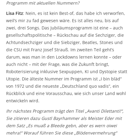
Programm mit aktuellen Nummern?
Lisa Fitz
: Nein, es ist kein Best-of, das habe ich verworfen,
weil’s mir zu fad gewesen wäre. Es ist alles neu, bis auf
zwei, drei Songs. Das Jubiläumsprogramm ist eine – auch
gesellschaftspolitische – Rückschau auf die Sechziger, die
Achtundsechziger und die Siebziger, Beatles, Stones und
die CSU mit Franz Josef Strauß. Im zweiten Teil geht’s
darum, was man in den Lockdowns lernen konnte – oder
auch nicht – mit der Frage, was die Zukunft bringt,
Roboterisierung inklusive Sexpuppen, KI und Dystopie statt
Utopie. Die älteste Nummer im Programm ist „I bin bläd“
von 1972 und die neueste „Deutschland quo vadis“, ein
Rückblick und eine Vorausschau, wie sich unser Land wohl
entwickeln wird.
Ihr nächstes Programm trägt den Titel „Avanti Dilettanti!“,
Sie zitieren dazu Gustl Bayrhammer als Meister Eder mit
dem Satz „Es muaß a Bleede gebn, aber es wern oiwei
mehra!“ Worauf führen Sie diese „Blödenvermehrung“