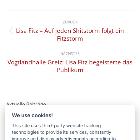
Kommentarnavigation
ZURÜCK
Lisa Fitz – Auf jeden Shitstorm folgt ein
Vorheriger
Fitzstorm
Beitrag:
NÄCHSTES
Vogtlandhalle Greiz: Lisa Fitz begeisterte das
Nächster
Publikum
Beitrag:
Aktuelle Beiträge
We use cookies!
„Wer nix weiß, glaubt jeden Scheiß“
17. Oktober 2025
This site uses third-party website tracking
technologies to provide its services, constantly
„Fitzstorm“ für alle Dilettanten
improve and display advertisements according to