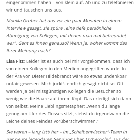
eingenommen haben – von klein auf. Ab und zu telefonieren
wir und tauschen uns aus.
Monika Gruber hat uns vor ein paar Monaten in einem
Interview gesagt, sie spüre „eine tiefe persönliche
Abneigung von Kollegen, mit denen man mal befreundet
war“. Geht es Ihnen genauso? Wenn ja, woher kommt das
Ihrer Meinung nach?
Lisa Fitz
: Leider ist es auch bei mir vorgekommen, dass ich
von einem Kollegen in den Medien angegriffen wurde. In
der Ära von Dieter Hildebrandt wäre so etwas undenkbar
unfair gewesen. Mich juckt’s ehrlich gesagt nicht so. Oft
werden ja bei missgünstigen Kollegen die Besucher so
wenig wie die Haare auf ihrem Kopf. Das erledigt sich dann
von selbst. Meine Lieblingsmetapher: „Wenn du lange
genug am Ufer des Flusses sitzt, siehst du irgendwann die
Leiche deines Feindes vorüberschwimmen.“
Sie waren – lang ist’s her – im „Scheibenwischer“-Team in
der heute legendären Sendung über Tschernobyl, aus der