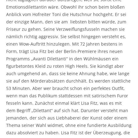
Emotionsdilettantin wäre. Obwohl ihr schon beim bloßen
Anblick vom Hofreiter Toni die Hutschnur hochgeht. Er sei
der einzige Mann, den sie am liebsten bitten würde, zum
Friseur zu gehen. Seine Verzweiflungsfusseln machen sie
nämlich richtig aggressiv. Sie selbst hingegen versteht es,
einen Wow-Auftritt hinzulegen. Mit 72 Jahren bestens in
Form, trägt Lisa Fitz bei der Berlin-Premiere ihres neuen
Programms „Avanti Dilettanti“ in den Wühlmäusen ein
figurbetontes Kleid zu roten High Heels. Sie kündigt aber
auch umgehend an, dass sie keine Ahnung habe, wie lange
sie auf den Mörderabsätzen durchhält. Es werden stattliche
53 Minuten. Aber wer braucht schon ein perfektes Outfit,
wenn man das Publikum stattdessen mit satirischem Furor
fesseln kann. Zunächst einmal klärt Lisa Fitz, was es mit
dem Begriff „Dilettant“ auf sich hat. Darunter versteht man
jemanden, der sich aus Liebhaberei der Kunst oder einem
Thema seiner Wahl widmet, ohne eine fundierte Ausbildung
dazu absolviert zu haben. Lisa Fitz ist der Überzeugung, die