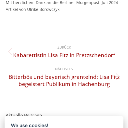
Mit herzlichem Dank an die Berliner Morgenpost, Juli 2024 –
Artikel von Ulrike Borowczyk
Kommentarnavigation
ZURÜCK
Kabarettistin Lisa Fitz in Pretzschendorf
Vorheriger
Beitrag:
NÄCHSTES
Bitterbös und bayerisch grantelnd: Lisa Fitz
Nächster
begeistert Publikum in Hachenburg
Beitrag:
Aktuelle Beiträge
We use cookies!
„Wer nix weiß, glaubt jeden Scheiß“