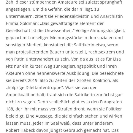
Zahl dieser stümpernden Amateure sei zuletzt sprunghaft
angestiegen. Um die Gefahr, die darin liegt, zu
untermauern, zitiert sie Friedensaktivistin und Anarchistin
Emma Goldman: „Das gewalttätigste Element der
Gesellschaft ist die Unwissenheit.“ Völlige Ahnungslosigkeit,
gepaart mit unseliger Meinungsstärke in den sozialen und
sonstigen Medien, konstatiert die Satirikerin etwa, wenn
man protestierenden Bauern unterstellt, rechtsextrem und
von Putin unterwandert zu sein. Von da aus ist es für Lisa
Fitz nur ein kurzer Weg zur Regierungspolitik und ihren
Akteuren ohne nennenswerte Ausbildung. Die bezeichnete
sie bereits 2019, also zu Zeiten der Großen Koalition, als
„holprige Dilettantentruppe“. Was sie von der
Ampelkoalition hält, traut sich die Satirikerin zunächst gar
nicht zu sagen. Denn schließlich gibt es ja den Paragrafen
188, der ihr mit massiven Strafen droht, wenn sie Politiker
beleidigt. Eine Aussage, die sie einfach stehen und wirken
lassen muss. Jeder im Saal weiß, dass unter anderem
Robert Habeck davon jüngst Gebrauch gemacht hat. Das