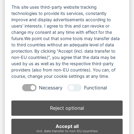
17. Oktober 2025
This site uses third-party website tracking
technologies to provide its services, constantly
„Fitzstorm“ für alle Dilettanten
improve and display advertisements according to
16. Oktober 2025
users' interests. I agree to this and can revoke or
change my consent at any time with effect for the
Dauerbrenner
future.We point out that some tools may transfer data
14. September 2025
to third countries without an adequate level of data
protection. By clicking "Accept (incl. data transfer to
Mit spitzer Zunge in der Manege
non-EU countries)", you agree that the data may be
14. September 2025
used by us as well as by the respective third-party
providers (also from non-EU countries). You can, of
Frech, furchtlos, Fitz
course, change your cookie settings at any time.
2. Juni 2025
Necessary
Functional
Lisa Fitz: „Ausdauer in den Gedanken ist der Grundstein
ihrer Realisierung“
Reject optional
22. März 2025
Accept all
incl. data transfer to non-EU countries