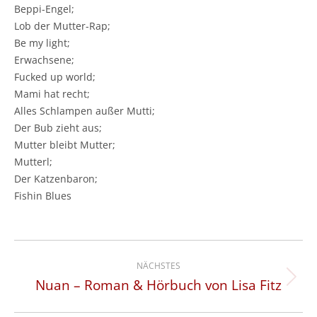
Beppi-Engel;
Lob der Mutter-Rap;
Be my light;
Erwachsene;
Fucked up world;
Mami hat recht;
Alles Schlampen außer Mutti;
Der Bub zieht aus;
Mutter bleibt Mutter;
Mutterl;
Der Katzenbaron;
Fishin Blues
Kommentarnavigation
NÄCHSTES
Nuan – Roman & Hörbuch von Lisa Fitz
Nächster
Beitrag: