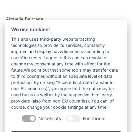
Aktuelle Beiträge
We use cookies!
„Wer nix weiß, glaubt jeden Scheiß“
17. Oktober 2025
This site uses third-party website tracking
technologies to provide its services, constantly
„Fitzstorm“ für alle Dilettanten
improve and display advertisements according to
16. Oktober 2025
users' interests. I agree to this and can revoke or
change my consent at any time with effect for the
Dauerbrenner
future.We point out that some tools may transfer data
14. September 2025
to third countries without an adequate level of data
protection. By clicking "Accept (incl. data transfer to
Mit spitzer Zunge in der Manege
non-EU countries)", you agree that the data may be
14. September 2025
used by us as well as by the respective third-party
providers (also from non-EU countries). You can, of
Frech, furchtlos, Fitz
course, change your cookie settings at any time.
2. Juni 2025
Necessary
Functional
Lisa Fitz: „Ausdauer in den Gedanken ist der Grundstein
ihrer Realisierung“