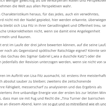
ich weniger gewichtig als die verkörperten Rollen und Perspektive
nehmen die Welt aus allen Perspektiven wahr.
es Charakteristikum heraus, für das jedes, auch ein verwöhntes,
wird nicht mit der Nadel gepiekst, hier werden erkannte, überwieg
bleibt sich Lisa Fitz in ihrer Geradlinigkeit und Offenheit treu, se
ische Unkorrektheiten nicht, wenn sie damit eine Angelegenheit
Murmeln und Raunen.
rst im Laufe der drei Jahre bewerten können, auf die seine Laufz
er noch als Gegenstand spöttischer Ratschläge eignet? Könnte sei
 das Gschau des Sigmar Gabriel („wia a duschde Katz“) oder die
in jedenfalls der Revision unterzogen werden, wenn sie nicht von s
im Auftritt von Lisa Fitz ausmacht, ist: erstens ihre meisterhaft
h absolut sauber zu bleiben; zweitens die zeitschonende
ihre Fähigkeit, messerscharf zu analysieren und das Ergebnis als
viertens ihre unbandige Energie von der ersten bis zur letzten Min
us, dass man sie mit Fug und Recht die „Tina Turner der bairischen
ie an diesem Abend, kann sie so gut und so mitreißend wie eh und