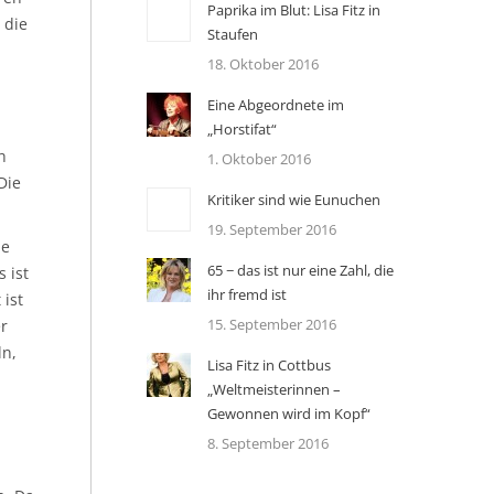
Paprika im Blut: Lisa Fitz in
 die
Staufen
18. Oktober 2016
Eine Abgeordnete im
„Horstifat“
h
1. Oktober 2016
Die
Kritiker sind wie Eunuchen
19. September 2016
ie
65 − das ist nur eine Zahl, die
 ist
ihr fremd ist
 ist
15. September 2016
er
ln,
Lisa Fitz in Cottbus
„Weltmeisterinnen –
Gewonnen wird im Kopf“
8. September 2016