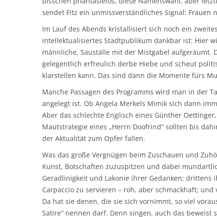
bisschen phantasielos, diese Namenswahl, aber letztl
sendet Fitz ein unmissverständliches Signal: Frauen 
Im Lauf des Abends kristallisiert sich noch ein zweit
intellektualisiertes Stadtpublikum dankbar ist: Hier 
männliche, Sauställe mit der Mistgabel aufgeräumt. Da 
gelegentlich erfreulich derbe Hiebe und scheut polit
klarstellen kann. Das sind dann die Momente fürs 
Manche Passagen des Programms wird man in der Tat e
angelegt ist. Ob Angela Merkels Mimik sich dann imm
Aber das schlechte Englisch eines Günther Oettinger,
Mautstrategie eines „Herrn Doofrind“ sollten bis dah
der Aktualität zum Opfer fallen.
Was das große Vergnügen beim Zuschauen und Zuhören 
Kunst, Botschaften zuzuspitzen und dabei mundartlic
Geradlinigkeit und Lakonie ihrer Gedanken; drittens 
Carpaccio zu servieren – roh, aber schmackhaft; und 
Da hat sie denen, die sie sich vornimmt, so viel vora
Satire“ nennen darf. Denn singen, auch das beweist s